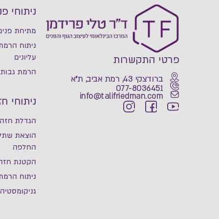
ניתוחי פנ
מתיחת פנים 
ניתוח הרמת
עליונים
פרטי התקשרות
הרמת גבות
ברודצקי 43, רמת אביב, ת"א
077-8036451
info@talifriedman.com
ניתוחי חז
הגדלת חזה
הוצאת שתלי
החלפה
הקטנת חזה
ניתוח הרמת
גניקומסטיה