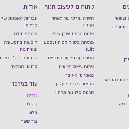
ים
ניתוחים לעיצוב הגוף
אודות
וצוואר
הסרת עודפי עור לאחר
עבודות האמנות של ד
הרזיה
פרידמן
 עפעפיים
ניתוח הרמת ישבן צידי
מכתבי תודה
מתיחת בטן היקפית (Body
הופעות בתקשורת
Lift)
ובעיתונות
הסרת עודפי עור בירכיים
סרטונים – ד"ר טלי פ
ה
ניתוח עיצוב זרועות
סרטוני המלצה
מאמי מייקאובר
ם והרמה או
עוד במרכז
מתיחת פלג גוף עליון
הרמת פלג גוף תחתון
גלריה
 חזה
קהילה
בלוג
צור קשר