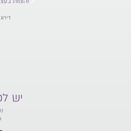
זכירות ועד האחיות פשוט מושלם
והצוות בעצ
ושלם מושלם”
743 חוות דעת
דירוג של 5.0 מתו
יש ל
נש
ש