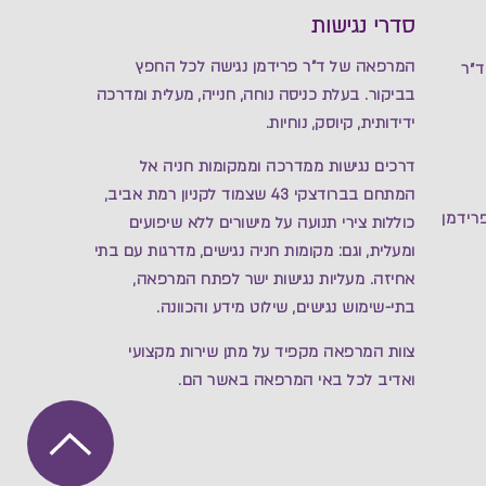
סדרי נגישות
המרפאה של ד”ר פרידמן נגישה לכל החפץ
״ר
בביקור. בעלת כניסה נוחה, חנייה, מעלית ומדרכה
ידידותית, קיוסק, נוחיות.
דרכים נגישות ממדרכה וממקומות חניה אל
המתחם בברודצקי 43 שצמוד לקניון רמת אביב,
רידמן
כוללות צירי תנועה על מישורים ללא שיפועים
ומעלית, וגם: מקומות חניה נגישים, מדרגות עם בתי
אחיזה. מעליות נגישות ישר לפתח המרפאה,
בתי-שימוש נגישים, שילוט מידע והכוונה.
צוות המרפאה מקפיד על מתן שירות מקצועי
ואדיב לכל באי המרפאה באשר הם.