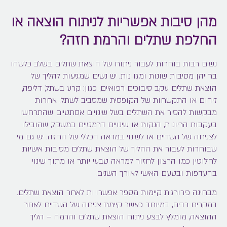
מהן סיבות אפשריות לניתוח הוצאה או
החלפת שתלים והרמת חזה?
נשים רבות בוחרות לעבור ניתוח של
הוצאת שתלים
בשלב כלשהו
בחייהן מסיבות שונות ומגוונות. יש נשים שמגיעות להליך של
הוצאת שתלים
עקב סיבוכים רפואיים, כגון: קרע בשתל, דליפה,
זיהום או התקשחות של הקופסית שמסביב לשתל. אחרות
מבקשות להסיר את השתלים בשל שינויים אסתטיים שהתרחשו
בעקבות הריונות, הנקות או שינויים דרמטיים במשקל, שהובילו
לצניחה של השדיים או לשינוי במראה הכללי של החזה. יש גם מי
שבוחרות לעבור את ההליך של
הוצאת שתלים
מסיבות אישיות
לחלוטין כמו הרצון לחזור למראה טבעי יותר או מתוך שינוי
בהעדפות ובטעם האישי לאורך השנים.
מבחינה כירורגית קיימות מספר אפשרויות לאחר
הוצאת שתלים
.
במקרים רבים, במיוחד כאשר קיימת צניחה של השדיים לאחר
ההוצאה, מומלץ לבצע ניתוח
הוצאת שתלים והרמה
– הליך