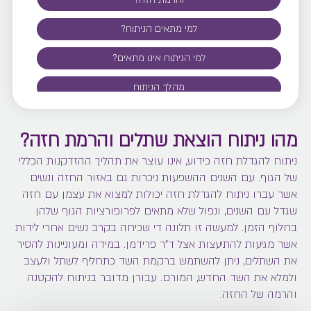
למי מתאים הניתוח?
למי הניתוח אינו מתאים?
מהלך הניתוח
מה כוללת ההכנה לקראת ניתוח החלפת שתלים, או
הוצאתם והרמת חזה?
מהו ניתוח הוצאת שתלים והרמת חזה?
ניתוח להגדלת חזה כידוע, אינו עוצר את תהליך ההזדקנות הכללי
מהן ההנחיות לאחר הניתוח?
של הגוף. עם השנים ההשפעות ניכרות גם באזור החזה ונשים
מהן תופעות הלוואי האפשריות של הניתוח?
אשר עברו ניתוח להגדלת חזה יכולות למצוא את עצמן עם חזה
שגדל עם השנים, ונפול שלא מתאים לפרופורציות הגוף שלהן
החלמה לאחר הניתוח
בחלוף הזמן. למעשה זו תלונה די שכיחה בקרב נשים אחרי לידות
אשר מגיעות להתיעצות אצל ד"ר פרידמן. במידה ומעוניינות להסיר
טיפים לזירוז תהליך ההחלמה
את השתלים, ניתן להשתמש ברקמת השד כתחליף לשתל ולעצב
ולמלא את השד החדש, המורם. עבורן מדובר בניתוח להקטנה
טיפים לשמירה על תוצאות הניתוח לאורך שנים
והרמה של החזה.
איך לבחור מנתח/ת פלסטי/ת לניתוח החלפת שתלים או