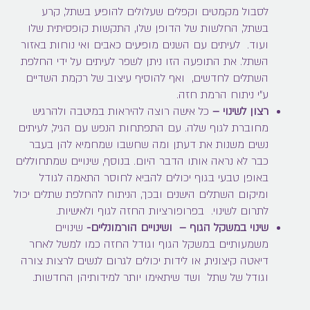
לסבול מקמטים וקפלים שעלולים להופיע בשתל, קרע
בשתל, החלשות של הדופן שלו, התקשות קופסיתית שלו
ועוד. לעיתים עם השנים מופיעים כאבים ואי נוחות באזור
השתל. את התופעה הזו ניתן לשפר לעיתים על ידי החלפת
השתלים לחדשים, ואף להוסיף עיצוב של רקמת השדיים
ע"י ניתוח הרמת חזה.
רצון לשינוי –
כל אישה רוצה להיראות במיטבה ולהרגיש
מחוברת לגוף שלה. עם התפתחות הנפש עם הגיל, לעיתים
נשים משנות את דעתן ומה שחשבו שמחמיא להן בעבר
כבר לא נראה אותו הדבר היום. בנוסף, שינויים שמתחוללים
באופן טבעי בגוף יכולים להביא לחוסר התאמה לגודל
ומיקום השתלים הישנים ובכך, הניתוח להחלפת שתלים יכול
לתרום לשינוי. בפרופורציות החזה לגוף ולאישיות.
שינוי במשקל הגוף – ושינויים הורמונליים-
שינויים
משמעותיים במשקל הגוף וגודל החזה כמו למשל לאחר
דיאטה קיצונית, או לידות יכולים לגרום לנשים לרצות צורה
וגודל של שתל ושד שיתאימו יותר למידותיהן החדשות.