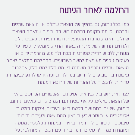
החלמה לאחר הניתוח
כמו בכל ניתוח, גם בהליך של
הוצאת שתלים
או
הוצאת שתלים
והרמה,
קיימת תקופת החלמה חשובה. בימים שלאחר
הוצאת
שתלים והרמה
, מרבית המטופלות חשות נפיחות, כאבים קלים
ולעיתים תחושה של מתיחה באזור החזה. מומלץ להקפיד על
מנוחה, ללבוש חזיית ספורט תומכת ולהימנע מהרמת ידיים או
פעילות גופנית מאומצת למשך כשבועיים. ההחלמה המלאה לאחר
הוצאת שתלים והרמה
משתנה בין מטופלת למטופלת, אך לרוב
נמשכת בין שבועיים לחודש. במהלך תקופה זו יש להגיע לביקורות
סדירות ולהקפיד על ההנחיות של הרופא המנתח.
לצד זאת, חשוב להבין את הסיכונים האפשריים הכרוכים בהליך
של
הוצאת שתלים,
על אף שכיחותם הנמוכה, הם כוללים: זיהום,
דימום, שינויים בתחושה בפטמות או בשדיים, צלקות בולטות,
אסימטריה או חוסר שביעות רצון מהתוצאה ולעיתים נדירות
סיבוכים הקשורים להרדמה. בחירה במנתחת פלסטית מנוסה
ומומחית כמו ד"ר טלי פרידמן, ביחד עם הקפדה מוחלטת על