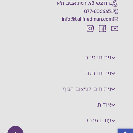
ברודצקי 43, רמת אביב, ת"א
077-8036451
info@talifriedman.com
ניתוחי פנים
ניתוחי חזה
ניתוחים לעיצוב הגוף
אודות
עוד במרכז
פתח סרגל נגישות