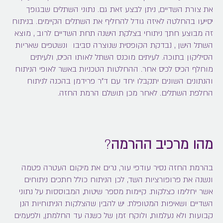
את צורת השדיים, ניתן לבצע זאת גם. נתוני השתלים שבגופך
יסייעו בהחלטה לאיזה גודל להחליף את השתלים הקיימים. בניתוח
זה מבוצע חתך ניתוחי בצלקת הישנה תחת השדיים לרוב , מוצא
השתל הישן , נבדקת הקופסית שנוצרה סביבו ונשטפים שאריות
הסיליקון בתוכה. לעיתים מוכנס השתל לאותו הכיס, ולעיתים
מוחלף הכיס לכיס אחר. ההחלטות הטכניות באשר לאופי הניתוח
והנתונים השונים יתקבלו יחד עם ד"ר פרידמן בהכנה לניתוח
החלפת השתלים. לאחר מכן תושלם הרמת החזה.
מהו מרכיב ההרמה
?
בהרמת החזה נסיר עודפי עור, נרים את מיקום העטרה פטמה
ונשנה את פרופורציות השד, לכן הניתוח כולל חתכים ניתוחים
אשר יחלימו כצלקות. קיימות מספר שיטות, המבוססות על נתוני
השדיים ושאיפות המטופלת. יש להבין שהצלקות הניתוחיות הנן
קבועות ולא נעלמות, ולוקח זמן של כשנה עד החלמתן, ולפעמים