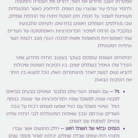
שמטרתו לעצב מחדש את השד, להרים את העטרה והפטמה
ולהסיר עודפי עור שנוצרו עם השנים. לחילופין, כאשר המטופלות
מעוניינות לשמור על הנפח, ניתן לשקול ניתוח של החלפת שתלים,
שבו מוחלפים השתלים הישנים בחדשים, ולעיתים מתבצעת
במקביל גם הרמה לשיפור הפרופורציות והאסתטיקה של השדיים.
שתי האפשרויות מותאמות אישית למבנה הגוף, מצב רקמת השד
וציפיות המטופלת.
הניתוחים השונים עוסקים בעיקר בעיצוב החזה מחדש, שינוי
הגודל שלו וטיפול בשתלים ישנים. בין הסיבות השונות שיכולות
להביא נשים לגשת לאחד מהניתוחים האלו, נוכל למצוא בין היתר
את הסיבות הבאות:
גיל –
עם השנים הגוף שלנו מתבגר ושינויים טבעיים מביאים
למבנה שונה, למשקל שונה ולפרופורציות שד שונות. בנוסף,
הגיל ושינויי משקל עם הגיל ישפיעו פעמים רבות על גובה
השדיים וצורתם ובכך שאיפות המטופלות לגבי החזה שלהן
צפויים לשתנות עם השנים.
פגמים ובלאי של השתל הישן –
חלק מהנשים אשר עברו
ניתוחי חזה שונים שכללו שתלים, יכולות לאחר מספר שנים