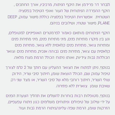
תבחר דר פרידמן את היקף הניתוח, מרכיביו, אורך החתכים ,
היקף ההפרדה הניתוחית של העור ואופי הטיפול בפסציה
השטחית. אפשרויות הטיפול בפסציה כוללת מישור עמוק, DEEP
PLANE, מישור שטחי, ושילובים בניהם.
היקף הניתוחים מותאם כאמור לפרמטרים האופייניים למטופלים,
ונע בין מיקרו מתיחת פנים, מיני מתיחת פנים, מיני מתיחת פנים
ומתיחת צואר, מתיחת פנים קלאסית ללא צואר, מתיחת פנים
קלאסית עם צואר, מתיחת פנים גבוהה אנכית, מתיחת פנים וצואר
הכוללות גבות צידיות, ואותו ניתוח הכולל הרמת מצח מלאה.
בנוסף, ניתן לפתוח את הצואר ההעליון עם חתך של 2 ס"מ לצורך
טיפול עמוק שם, הכולל הוצאת שומן, חיתוך סיבי שריר, הידוק
שולי השריר, חיתוך רוחבי מלא של סיבי השריר, או מצד שני רק
שאיבת שומן צוארית ללא פתיחה.
בנוסף, מטופלות רבות בוחרות להשלים את תהליך הצערת הפנים
על ידי שילוב של טיפולים וניתוחים משלימים כגון ניתוח עפעפיים,
הזרקות שומן, הרמת שפה עליונה,ניתוח הרמת גבות ועוד.