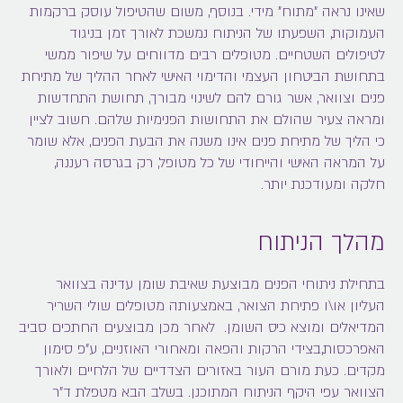
שאינו נראה "מתוח" מידי. בנוסף, משום שהטיפול עוסק ברקמות
העמוקות, השפעתו של הניתוח נמשכת לאורך זמן בניגוד
לטיפולים השטחיים. מטופלים רבים מדווחים על שיפור ממשי
בתחושת הביטחון העצמי והדימוי האישי לאחר ההליך של
מתיחת
פנים וצוואר
, אשר גורם להם לשינוי מבורך, תחושת התחדשות
ומראה צעיר שהולם את התחושות הפנימיות שלהם. חשוב לציין
כי הליך של
מתיחת פנים
אינו משנה את הבעת הפנים, אלא שומר
על המראה האישי והייחודי של כל מטופל, רק בגרסה רעננה,
חלקה ומעודכנת יותר.
מהלך הניתוח
בתחילת ניתוחי הפנים מבוצעת שאיבת שומן עדינה בצוואר
העליון או\ו פתיחת הצואר, באמצעותה מטופלים שולי השריר
המדיאלים ומוצא כיס השומן. לאחר מכן מבוצעים החתכים סביב
האפרכסות,בצידי הרקות והפאה ומאחורי האוזניים, ע"פ סימון
מקדים. כעת מורם העור באזורים הצדדיים של הלחיים ולאורך
הצוואר עפי היקף הניתוח המתוכנן. בשלב הבא מטפלת ד"ר