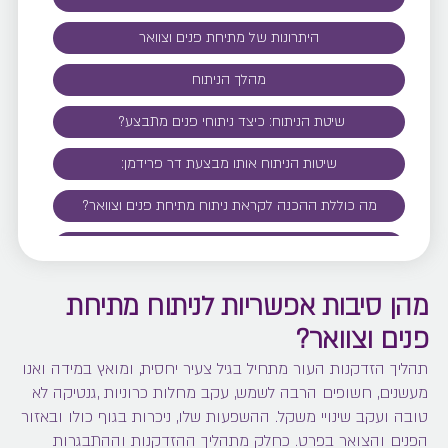
היתרונות של מתיחת פנים וצוואר
מהלך הניתוח
שיטת הניתוח: כיצד ניתוחי פנים מתבצע?
שיטות הניתוח אותו מבצעת דר פרידמן:
מה כוללת ההכנה לקראת ניתוח מתיחת פנים וצוואר?
מהן ההנחיות לאחר הניתוח?
מהן תופעות הלוואי האפשריות של הניתוח?
מהן סיבות אפשריות לניתוח מתיחת
פנים וצוואר?
החלמה לאחר הניתוח
תהליך הזדקנות העור מתחיל בגיל צעיר יחסית, ומואץ במידה ואנו
טיפים לזירוז תהליך ההחלמה
מעשנים, חשופים הרבה לשמש, עקב מחלות כרוניות ,גנטיקה לא
טיפים לשמירה על תוצאות הניתוח לאורך שנים
טובה ועקב שינויי משקל. ההשפעות שלו, ניכרות בגוף כולו ובאזור
הפנים והצואר בפרט. כחלק מתהליך ההזדקנות וההתבגרות