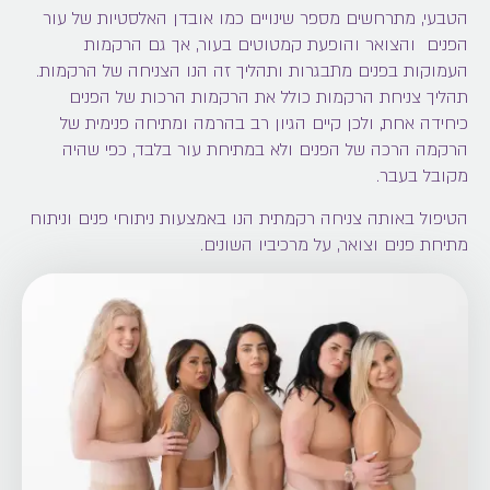
איך לבחור מנתח/ת פלסטי/ת לניתוח מתיחת פנים
הטבעי, מתרחשים מספר שינויים כמו אובדן האלסטיות של עור
וצוואר?
הפנים והצואר והופעת קמטוטים בעור, אך גם הרקמות
העמוקות בפנים מתבגרות ותהליך זה הנו הצניחה של הרקמות.
מה כוללת פגישת הייעוץ במרפאה של ד"ר טלי פרידמן?
תהליך צניחת הרקמות כולל את הרקמות הרכות של הפנים
כיחידה אחת, ולכן קיים הגיון רב בהרמה ומתיחה פנימית של
הרקמה הרכה של הפנים ולא במתיחת עור בלבד, כפי שהיה
מקובל בעבר.
הטיפול באותה צניחה רקמתית הנו באמצעות ניתוחי פנים וניתוח
מתיחת פנים וצואר, על מרכיביו השונים.