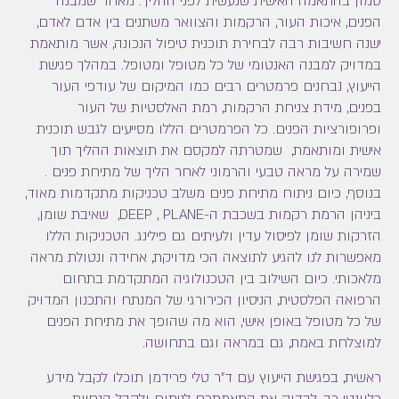
טמון בהתאמה האישית שנעשית לפני ההליך. מאחר שמבנה
הפנים, איכות העור, הרקמות והצוואר משתנים בין אדם לאדם,
ישנה חשיבות רבה לבחירת תוכנית טיפול הנכונה, אשר מותאמת
במדויק למבנה האנטומי של כל מטופל ומטופל. במהלך פגישת
הייעוץ, נבחנים פרמטרים רבים כמו המיקום של עודפי העור
בפנים, מידת צניחת הרקמות, רמת האלסטיות של העור
ופרופורציות הפנים. כל הפרמטרים הללו מסייעים לגבש תוכנית
אישית ומותאמת, שמטרתה למקסם את תוצאות ההליך תוך
שמירה על מראה טבעי והרמוני לאחר הליך של
מתיחת פנים
.
בנוסף, כיום ניתוח
מתיחת פנים
משלב טכניקות מתקדמות מאוד,
ביניהן הרמת רקמות בשכבת ה-DEEP , PLANE, שאיבת שומן,
הזרקות שומן לפיסול עדין ולעיתים גם פילינג. הטכניקות הללו
מאפשרות לנו להגיע לתוצאה הכי מדויקת, אחידה ונטולת מראה
מלאכותי. כיום השילוב בין הטכנולוגיה המתקדמת בתחום
הרפואה הפלסטית, הניסיון הכירורגי של המנתח והתכנון המדויק
של כל מטופל באופן אישי, הוא מה שהופך את מתיחת הפנים
למוצלחת באמת, גם במראה וגם בתחושה.
ראשית, בפגישת הייעוץ עם ד"ר טלי פרידמן תוכלו לקבל מידע
רלוונטי רב, לבדוק את התאמתכם לניתוח ולקבל הנחיות