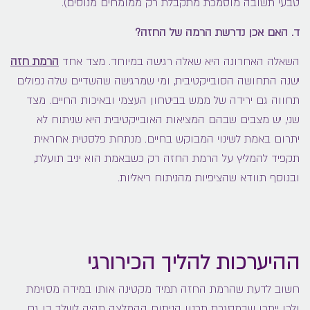
טבעי תשובה מוסמכת מתקבלת רק ממומחים מנוסים).
ד. האם אכן נדרשת הרמה של החזה?
השאלה האחרונה היא שאלה רגישה במיוחד. מצד אחד
הרמת חזה
ישנה התחושה הסובייקטיבית, ומי שמרגישה שהשדיים שלה נפולים
תחווה גם ירידה של ממש בביטחון העצמי ובאיכות החיים. מצד
שני, יש מצבים שבהם המציאות האובייקטיבית היא שניתוח לא
יתרום באמת לשינוי המבוקש בחיים. מנתחת פלסטית אחראית
תקפיד להמליץ על הרמת החזה רק כשבאמת הוא יניב תועלת,
ובנוסף תוודא שהציפיות מהניתוח ריאליות.
ההיערכות להליך הכירורגי
חשוב לדעת שהרמת החזה תמיד מקטינה אותו במידה מסוימת
ולכן ייתכן שבמסגרת תכנון הניתוח ההמלצה תהיה לשלב בו גם