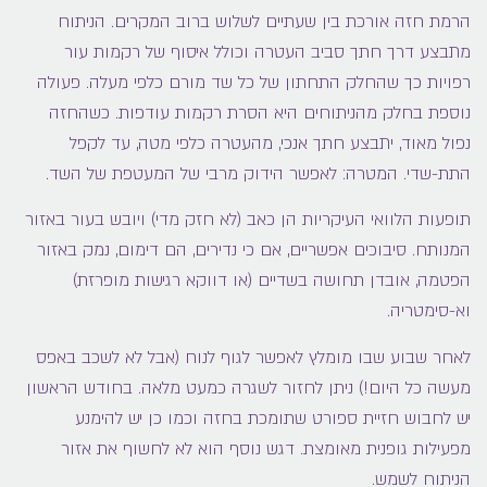
הרמת חזה אורכת בין שעתיים לשלוש ברוב המקרים. הניתוח
מתבצע דרך חתך סביב העטרה וכולל איסוף של רקמות עור
רפויות כך שהחלק התחתון של כל שד מורם כלפי מעלה. פעולה
נוספת בחלק מהניתוחים היא הסרת רקמות עודפות. כשהחזה
נפול מאוד, יתבצע חתך אנכי, מהעטרה כלפי מטה, עד לקפל
התת-שדי. המטרה: לאפשר הידוק מרבי של המעטפת של השד.
תופעות הלוואי העיקריות הן כאב (לא חזק מדי) ויובש בעור באזור
המנותח. סיבוכים אפשריים, אם כי נדירים, הם דימום, נמק באזור
הפטמה, אובדן תחושה בשדיים (או דווקא רגישות מופרזת)
וא-סימטריה.
לאחר שבוע שבו מומלץ לאפשר לגוף לנוח (אבל לא לשכב באפס
מעשה כל היום!) ניתן לחזור לשגרה כמעט מלאה. בחודש הראשון
יש לחבוש חזיית ספורט שתומכת בחזה וכמו כן יש להימנע
מפעילות גופנית מאומצת. דגש נוסף הוא לא לחשוף את אזור
הניתוח לשמש.