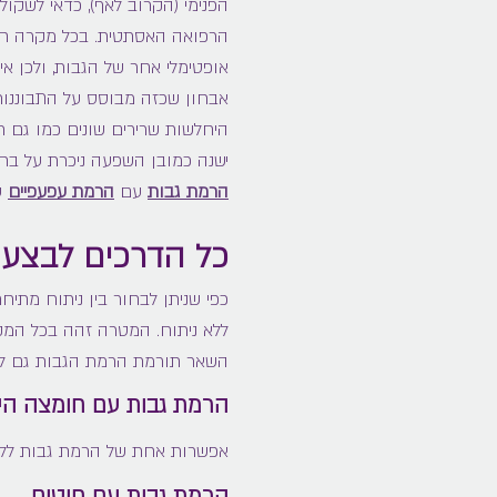
הפנימי (הקרוב לאף), כדאי לשקו
הרפואה האסתטית. בכל מקרה חשוב
אופטימלי אחר של הגבות, ולכן א
אבחון שכזה מבוסס על התבוננות 
היחלשות שרירים שונים כמו גם 
ישנה כמובן השפעה ניכרת על בח
הרמת גבות
עם
הרמת עפעפיים
על
כל הדרכים לבצע 
כפי שניתן לבחור בין ניתוח מתיחת
ללא ניתוח. המטרה זהה בכל המקר
השאר תורמת הרמת הגבות גם לט
הרמת גבות עם חומצה היא
אפשרות אחת של הרמת גבות ללא
הרמת גבות עם חוטים