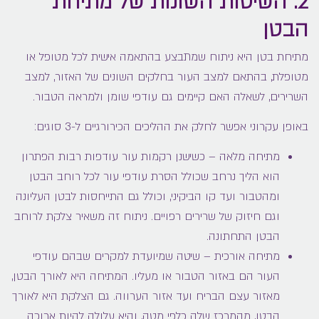
2. השיטות השונות של מתיחת
הבטן
מתיחת בטן היא ניתוח שמתבצע בהתאמה אישית לכל מטופל או
מטופלת, בהתאם למצב העור בחלקים השונים של האזור, למצב
השרירים, לשאלה האם קיימים גם עודפי שומן ולמראה הטבור.
באופן עקרוני אפשר לחלק את ההליכים הכירורגיים ל-3 סוגים:
מתיחה מלאה – כשישנן רקמות עור עודפות רבות הפתרון
הוא הליך נרחב שכולל הסרת עודפי עור לכל רוחב הבטן
ומהטבור ועד קו הביקיני, וכולל גם התייחסות לבטן העליונה
וגם חיזוק של שרירים רפויים. ניתוח זה משאיר צלקת לרוחב
הבטן התחתונה.
מתיחה אורכית – שיטה שמיועדת למקרים שבהם עודפי
העור הם באזור הטבור או מעליו. המתיחה היא לאורך הבטן,
מאזור עצם הבריח ועד אזור הערווה. גם הצלקת היא לאורך
הבטן, מהמרכז שלה כלפי מטה, והיא עלולה להיות ארוכה