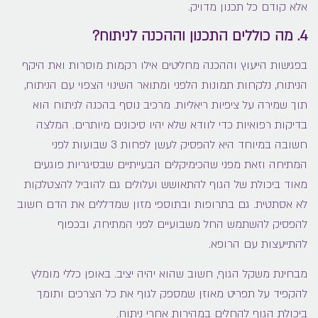
אלא קודם כל תכנון מדויק.
4. מה כוללים התכנון וההכנה לניתוח?
בפגישות הייעוץ וההכנה מחליטים אילו רקמות מוסרות ואת היקף
הניתוח, נלקחות תמונות הלפני ומתואר השינוי הצפוי עם הניתוח,
תוך שמירה על ציפיות ריאליות. מרכיב נוסף בהכנה לניתוח הוא
בדיקות רפואיות כדי לוודא שלא יהיו סיכונים מיותרים. המלצה
חשובה במיוחד היא להפסיק לעשן לפחות 3 שבועות לפני
המתיחה וזאת מפני שהכימיקלים הבעייתיים שבסיגריות פוגעים
מאוד ביכולת של הגוף להתאושש ועלולים גם להוביל להצטלקות
לא אסתטית. גם בתרופות ובתוספי מזון שמדללים את הדם חשוב
להפסיק להשתמש החל משבועיים לפני המתיחה, ובכפוף
להתייעצות עם הרופא.
מבחינת משקל הגוף, חשוב שהוא יהיה יציב. באופן כללי מומלץ
להקפיד על תפריט מאוזן שמספק לגוף את כל הצרכים ותומך
ביכולת הגוף להחלים במהירות אחרי ניתוח.